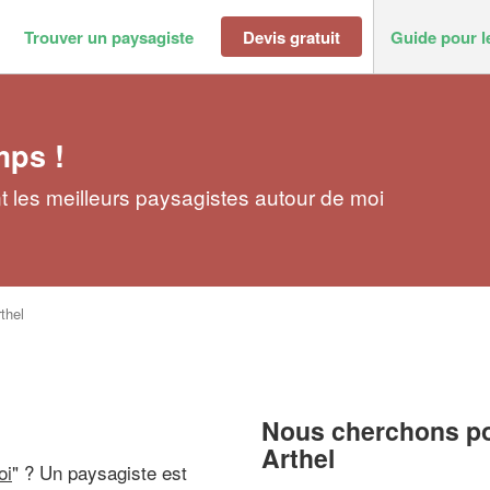
Trouver un paysagiste
Devis gratuit
Guide pour l
mps !
t les meilleurs paysagistes autour de moi
thel
Nous cherchons pou
Arthel
oi
" ? Un paysagiste est