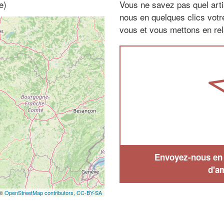
e)
Vous ne savez pas quel arti
nous en quelques clics vot
vous et vous mettons en rela
Envoyez-nous en q
d'a
 ©
OpenStreetMap contributors,
CC-BY-SA