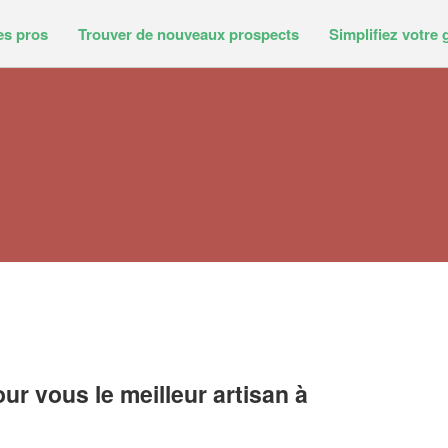
es pros
Trouver de nouveaux prospects
Simplifiez votre 
r vous le meilleur artisan à