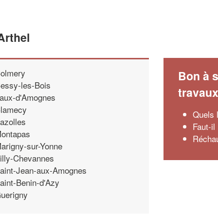
Arthel
olmery
Bon à s
essy-les-Bois
travau
aux-d'Amognes
lamecy
Quels 
azolles
Faut-il
ontapas
Réchau
arigny-sur-Yonne
illy-Chevannes
aint-Jean-aux-Amognes
aint-Benin-d'Azy
uerigny