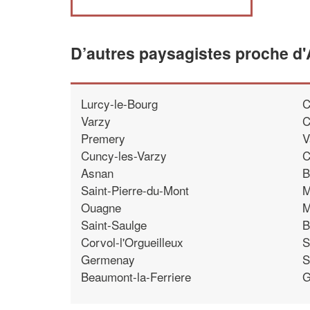
D’autres paysagistes proche d'
Lurcy-le-Bourg
C
Varzy
C
Premery
V
Cuncy-les-Varzy
C
Asnan
B
Saint-Pierre-du-Mont
M
Ouagne
M
Saint-Saulge
B
Corvol-l'Orgueilleux
S
Germenay
S
Beaumont-la-Ferriere
G