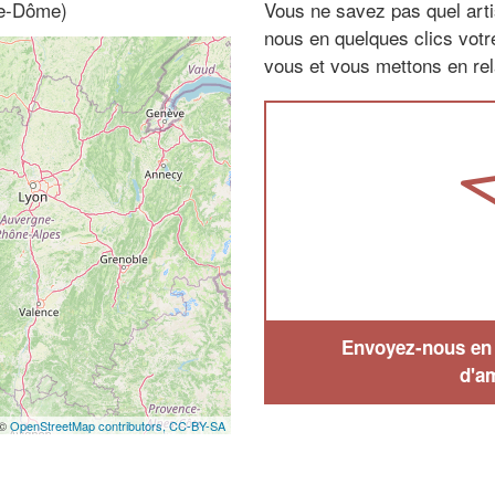
de-Dôme)
Vous ne savez pas quel arti
nous en quelques clics vot
vous et vous mettons en rela
Envoyez-nous en q
d'a
 ©
OpenStreetMap contributors,
CC-BY-SA