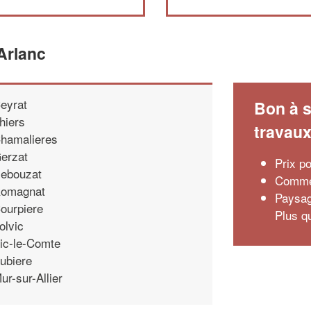
Arlanc
eyrat
Bon à s
hiers
travau
hamalieres
erzat
Prix po
ebouzat
Commen
omagnat
Paysag
ourpiere
Plus q
olvic
ic-le-Comte
ubiere
ur-sur-Allier