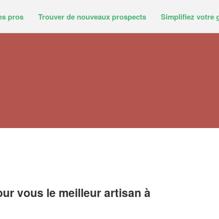
es pros
Trouver de nouveaux prospects
Simplifiez votre 
r vous le meilleur artisan à