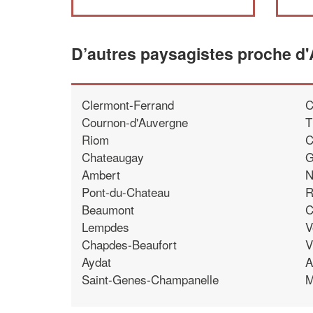
D’autres paysagistes proche d'
Clermont-Ferrand
C
Cournon-d'Auvergne
T
Riom
C
Chateaugay
G
Ambert
N
Pont-du-Chateau
R
Beaumont
C
Lempdes
V
Chapdes-Beaufort
V
Aydat
A
Saint-Genes-Champanelle
M