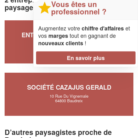
Vous êtes un
paysager à Baudreix (64800)
professionnel ?
Augmentez votre
et
chiffre d'affaires
ENTREPRISE PRUNIER JEROME
vos
tout en gagnant de
marges
!
nouveaux clients
13 Rue Du Moulin
64800 Baudreix
En savoir plus
SOCIÉTÉ CAZAJUS GERALD
10 Rue Du Vignemale
64800 Baudreix
D’autres paysagistes proche de