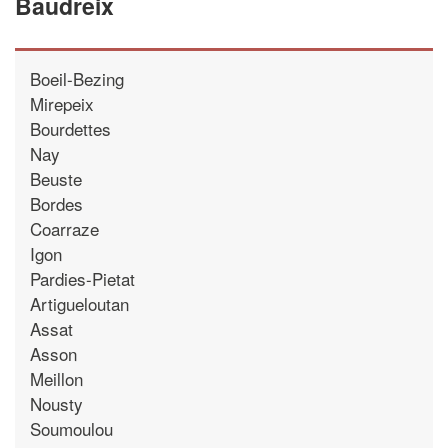
Baudreix
Boeil-Bezing
Mirepeix
Bourdettes
Nay
Beuste
Bordes
Coarraze
Igon
Pardies-Pietat
Artigueloutan
Assat
Asson
Meillon
Nousty
Soumoulou