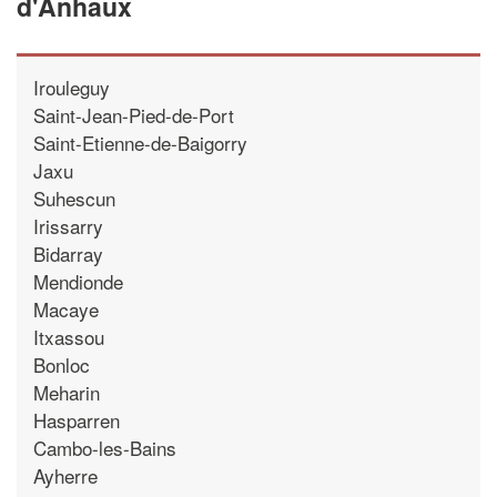
d'Anhaux
Irouleguy
Saint-Jean-Pied-de-Port
Saint-Etienne-de-Baigorry
Jaxu
Suhescun
Irissarry
Bidarray
Mendionde
Macaye
Itxassou
Bonloc
Meharin
Hasparren
Cambo-les-Bains
Ayherre