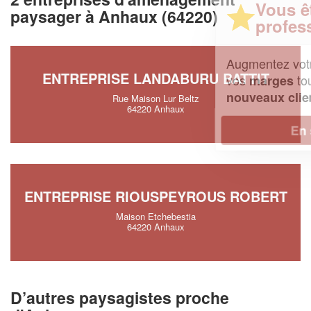
Vous êtes un
paysager à Anhaux (64220)
professionnel ?
Augmentez votre
et
chiffre d'affaires
ENTREPRISE LANDABURU BATTIT
vos
tout en gagnant de
marges
!
nouveaux clients
Rue Maison Lur Beltz
64220 Anhaux
En savoir plus
ENTREPRISE RIOUSPEYROUS ROBERT
Maison Etchebestia
64220 Anhaux
D’autres paysagistes proche