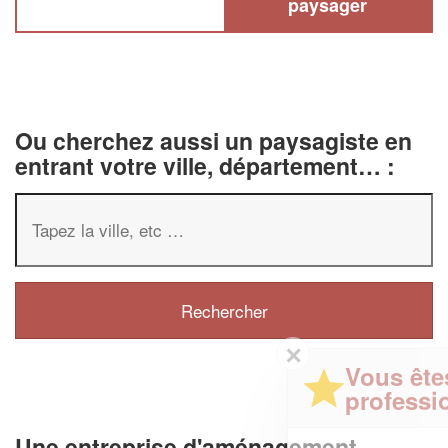
paysager
Ou cherchez aussi un paysagiste en
entrant votre ville, département… :
✕
Vous êtes un
professionnel ?
Une entreprise d'aménagement