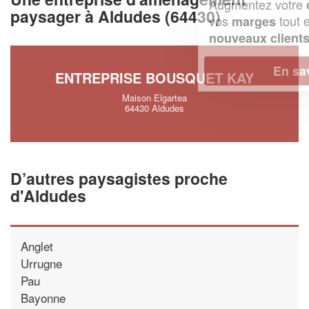
Augmentez votre
et
chiffre d'affaires
paysager à Aldudes (64430)
vos
tout en gagnant de
marges
!
nouveaux clients
En savoir plus
ENTREPRISE BOUSQUET KAY
Maison Elgartea
64430 Aldudes
D’autres paysagistes proche
d'Aldudes
Anglet
Urrugne
Pau
Bayonne