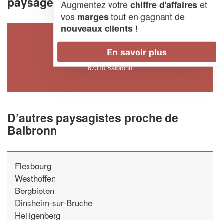
paysager à Balbronn (67310)
Augmentez votre
et
chiffre d'affaires
vos
tout en gagnant de
marges
!
nouveaux clients
SOCIÉTÉ PETIT JULES
En savoir plus
142 Rue Du Cercle
67310 Balbronn
D’autres paysagistes proche de
Balbronn
Flexbourg
Westhoffen
Bergbieten
Dinsheim-sur-Bruche
Heiligenberg