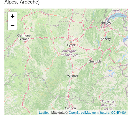
Alpes, Ardèche)
+
−
Leaflet
| Map data ©
OpenStreetMap contributors,
CC-BY-SA