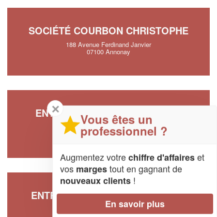
SOCIÉTÉ COURBON CHRISTOPHE
188 Avenue Ferdinand Janvier
07100 Annonay
✕
ENTREPRISE JOUBERT JULIAN
Vous êtes un
22 Rue Francisque Gay
professionnel ?
07100 Annonay
Augmentez votre
et
chiffre d'affaires
vos
tout en gagnant de
marges
!
nouveaux clients
ENTREPRISE ERRECART MICHEL
En savoir plus
36 Avenue Jean Moulin
07100 Annonay