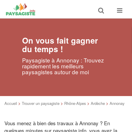
Toggle
Toggle
search
navigat
On vous fait gagner
du temps !
Paysagiste à Annonay : Trouvez
rapidement les meilleurs
paysagistes autour de moi
Accueil
>
Trouver un paysagiste
>
Rhône-Alpes
>
Ardèche
>
Annonay
Vous menez à bien des travaux à Annonay ? En
quelques minutes sur paysagiste.info, vous avez la