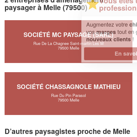
Vous êtes un
paysager à Melle (79500)
professionnel ?
Augmentez votre
et
chiffre d'affaires
vos
tout en gagnant de
marges
SOCIÉTÉ MC PAYSAGE (SARL)
!
nouveaux clients
Rue De La Chagnee Saint-martin Les M
79500 Melle
En savoir plus
SOCIÉTÉ CHASSAGNOLE MATHIEU
Rue Du Pin Parasol
79500 Melle
D’autres paysagistes proche de Melle