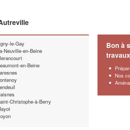
utreville
gny-le-Gay
Bon à s
a-Neuville-en-Beine
travau
lerancourt
eaumont-en-Beine
Prépar
aresnes
Nos co
ontenoy
Aménag
endeuil
aisnes
aint-Christophe-à-Berry
ayot
oyon