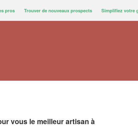
es pros
Trouver de nouveaux prospects
Simplifiez votre 
r vous le meilleur artisan à