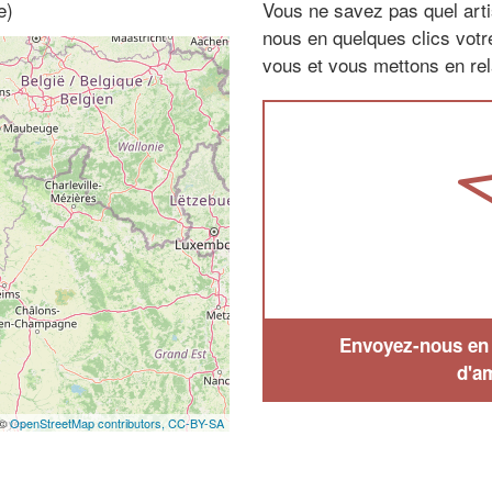
e)
Vous ne savez pas quel arti
nous en quelques clics vot
vous et vous mettons en rela
Envoyez-nous en q
d'a
 ©
OpenStreetMap contributors,
CC-BY-SA