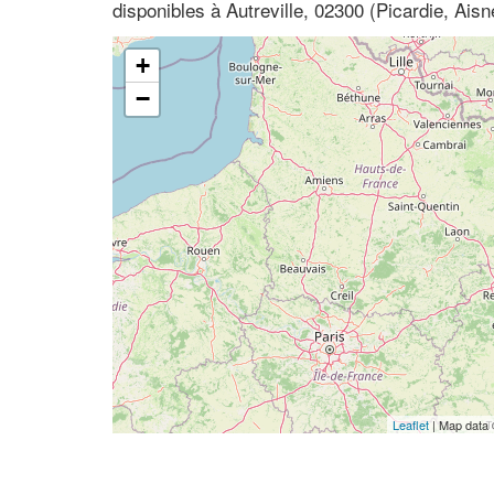
disponibles à Autreville, 02300 (Picardie, Aisn
+
−
Leaflet
| Map data