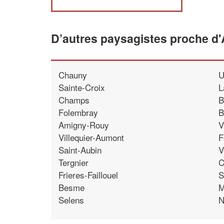
D’autres paysagistes proche d'A
Chauny
U
Sainte-Croix
L
Champs
B
Folembray
B
Amigny-Rouy
V
Villequier-Aumont
F
Saint-Aubin
V
Tergnier
C
Frieres-Faillouel
S
Besme
M
Selens
N