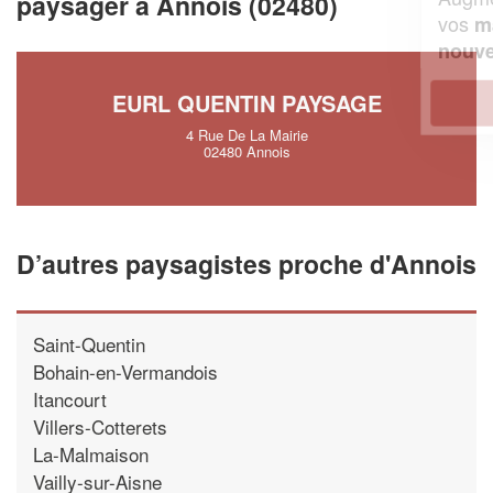
paysager à Annois (02480)
vos
tout en gagnant de
marges
!
nouveaux clients
EURL QUENTIN PAYSAGE
En savoir plus
4 Rue De La Mairie
02480 Annois
D’autres paysagistes proche d'Annois
Saint-Quentin
Bohain-en-Vermandois
Itancourt
Villers-Cotterets
La-Malmaison
Vailly-sur-Aisne