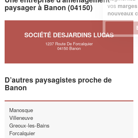
vos
tout en gagnant de
marges
paysager à Banon (04150)
!
nouveaux clients
En savoir plus
SOCIÉTÉ DESJARDINS LUCAS
1237 Route De Forcalquier
04150 Banon
D’autres paysagistes proche de
Banon
Manosque
Villeneuve
Greoux-les-Bains
Forcalquier