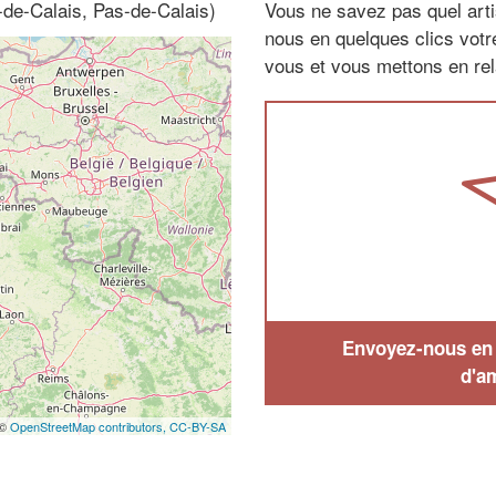
-de-Calais, Pas-de-Calais)
Vous ne savez pas quel arti
nous en quelques clics vot
vous et vous mettons en rela
Envoyez-nous en q
d'a
 ©
OpenStreetMap contributors,
CC-BY-SA