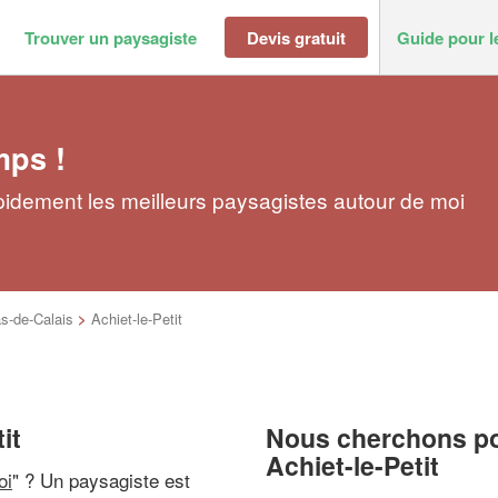
Trouver un paysagiste
Devis gratuit
Guide pour l
mps !
apidement les meilleurs paysagistes autour de moi
s-de-Calais
>
Achiet-le-Petit
it
Nous cherchons pou
Achiet-le-Petit
oi
" ? Un paysagiste est