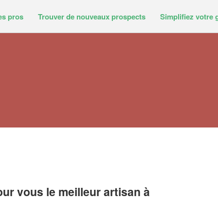
es pros
Trouver de nouveaux prospects
Simplifiez votre 
r vous le meilleur artisan à