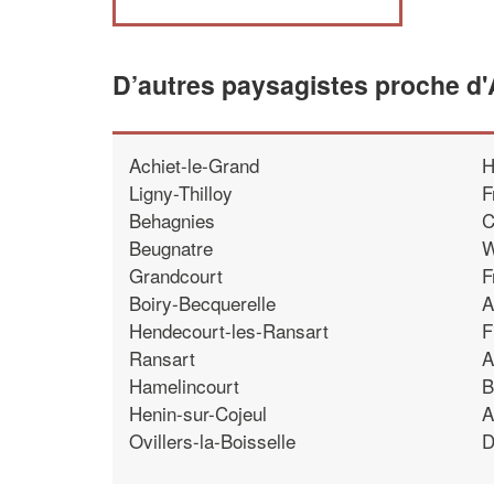
D’autres paysagistes proche d'A
Achiet-le-Grand
H
Ligny-Thilloy
F
Behagnies
C
Beugnatre
W
Grandcourt
F
Boiry-Becquerelle
A
Hendecourt-les-Ransart
F
Ransart
A
Hamelincourt
B
Henin-sur-Cojeul
A
Ovillers-la-Boisselle
D