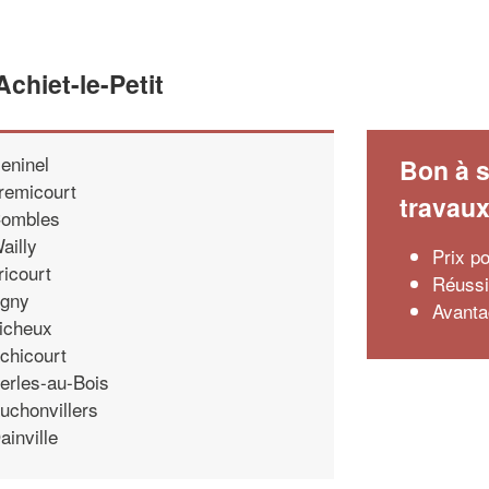
chiet-le-Petit
eninel
Bon à s
remicourt
travau
ombles
ailly
Prix p
ricourt
Réussi
gny
Avanta
icheux
chicourt
erles-au-Bois
uchonvillers
ainville