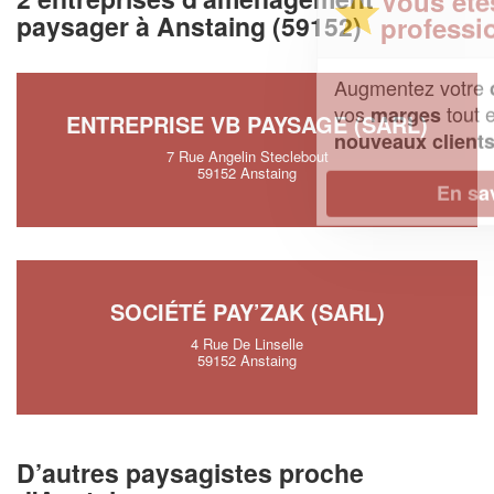
Vous êtes un
paysager à Anstaing (59152)
professionnel ?
Augmentez votre
et
chiffre d'affaires
vos
tout en gagnant de
marges
ENTREPRISE VB PAYSAGE (SARL)
!
nouveaux clients
7 Rue Angelin Steclebout
59152 Anstaing
En savoir plus
SOCIÉTÉ PAY’ZAK (SARL)
4 Rue De Linselle
59152 Anstaing
D’autres paysagistes proche