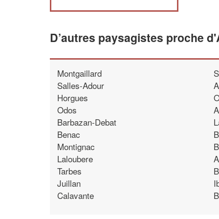
D’autres paysagistes proche d
Montgaillard
S
Salles-Adour
A
Horgues
O
Odos
A
Barbazan-Debat
L
Benac
B
Montignac
B
Laloubere
A
Tarbes
B
Juillan
I
Calavante
B