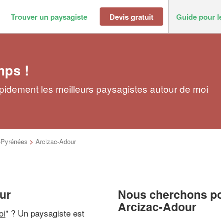
Trouver un paysagiste
Devis gratuit
Guide pour l
mps !
pidement les meilleurs paysagistes autour de moi
-Pyrénées
>
Arcizac-Adour
ur
Nous cherchons pou
Arcizac-Adour
oi
" ? Un paysagiste est