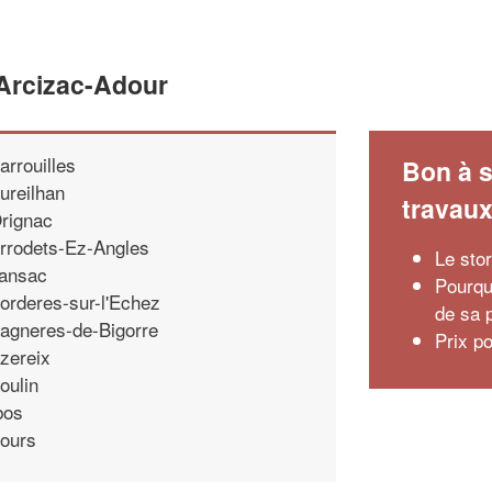
'Arcizac-Adour
arrouilles
Bon à s
ureilhan
travau
rignac
rrodets-Ez-Angles
Le sto
ansac
Pourquo
orderes-sur-l'Echez
de sa 
agneres-de-Bigorre
Prix p
zereix
oulin
bos
ours