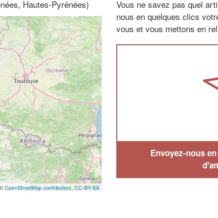
rénées, Hautes-Pyrénées)
Vous ne savez pas quel arti
nous en quelques clics vot
vous et vous mettons en rela
Envoyez-nous en q
d'a
 ©
OpenStreetMap contributors,
CC-BY-SA