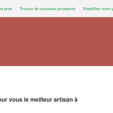
es pros
Trouver de nouveaux prospects
Simplifiez votre 
r vous le meilleur artisan à