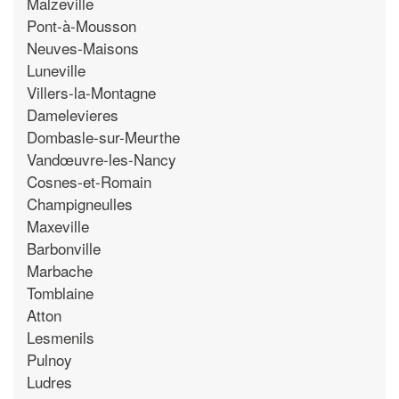
Malzeville
Pont-à-Mousson
Neuves-Maisons
Luneville
Villers-la-Montagne
Damelevieres
Dombasle-sur-Meurthe
Vandœuvre-les-Nancy
Cosnes-et-Romain
Champigneulles
Maxeville
Barbonville
Marbache
Tomblaine
Atton
Lesmenils
Pulnoy
Ludres