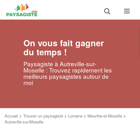
Toggle
Toggle
search
navigat
On vous fait gagner
du temps !
Paysagiste à Autreville-sur-
Moselle : Trouvez rapidement les
meilleurs paysagistes autour de
moi
Accueil
>
Trouver un paysagiste
>
Lorraine
>
Meurthe-et-Moselle
>
Autreville-sur-Moselle