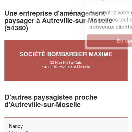
Une entreprise d'aménagement
Augmentez votre
et
chiffre d'affaires
paysager à Autreville-sur-Moselle
vos
tout en gagnant de
marges
!
(54380)
nouveaux clients
En savoir plus
SOCIÉTÉ BOMBARDIER MAXIME
30 Rue De La Cote
54380 Autreville-sur-Moselle
D’autres paysagistes proche
d'Autreville-sur-Moselle
Nancy