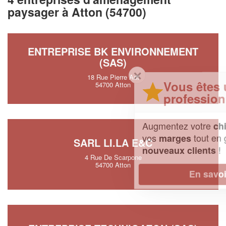
paysager à Atton (54700)
ENTREPRISE BK ENVIRONNEMENT
(SAS)
✕
18 Rue Pierre Adt
Vous êtes un
54700 Atton
professionnel ?
Augmentez votre
et
chiffre d'affaires
vos
tout en gagnant de
marges
SARL LI.LA E&C
!
nouveaux clients
4 Rue De Scarpone
54700 Atton
En savoir plus