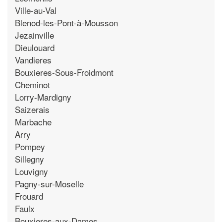
Ville-au-Val
Blenod-les-Pont-à-Mousson
Jezainville
Dieulouard
Vandieres
Bouxieres-Sous-Froidmont
Cheminot
Lorry-Mardigny
Saizerais
Marbache
Arry
Pompey
Sillegny
Louvigny
Pagny-sur-Moselle
Frouard
Faulx
Bouxieres-aux-Dames