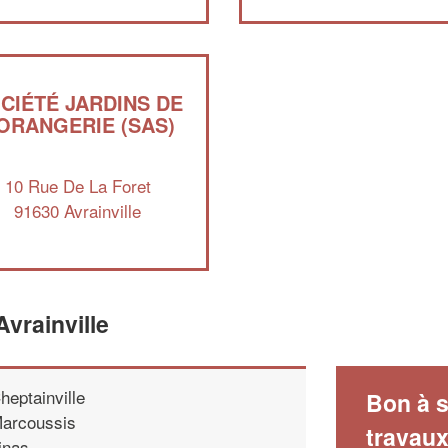
CIÉTÉ JARDINS DE
’ORANGERIE (SAS)
10 Rue De La Foret
91630 Avrainville
vrainville
heptainville
Bon à s
arcoussis
travau
inas