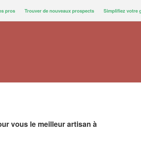
es pros
Trouver de nouveaux prospects
Simplifiez votre 
r vous le meilleur artisan à