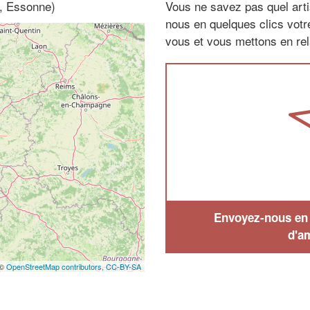
e, Essonne)
Vous ne savez pas quel arti
nous en quelques clics vot
vous et vous mettons en rela
Envoyez-nous en q
d'a
 ©
OpenStreetMap contributors,
CC-BY-SA