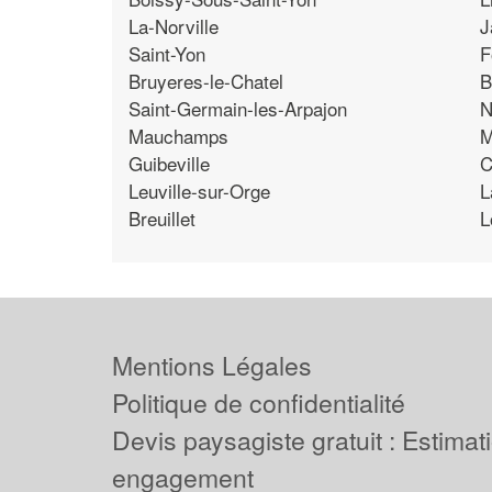
La-Norville
J
Saint-Yon
F
Bruyeres-le-Chatel
B
Saint-Germain-les-Arpajon
N
Mauchamps
M
Guibeville
C
Leuville-sur-Orge
L
Breuillet
L
Mentions Légales
Politique de confidentialité
Devis paysagiste gratuit : Estimat
engagement