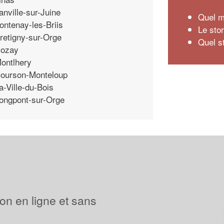
anville-sur-Juine
Quel m
ontenay-les-Briis
Le stor
retigny-sur-Orge
Quel s
ozay
ontlhery
ourson-Monteloup
a-Ville-du-Bois
ongpont-sur-Orge
ion en ligne et sans