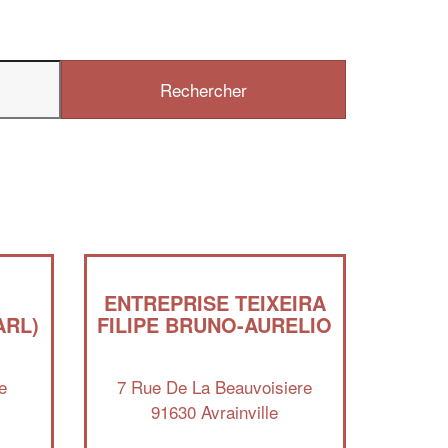
✕
Vous êtes un
professionnel ?
ENTREPRISE TEIXEIRA
ARL)
FILIPE BRUNO-AURELIO
Augmentez votre
et
chiffre d'affaires
vos
tout en gagnant de
marges
!
nouveaux clients
e
7 Rue De La Beauvoisiere
91630 Avrainville
En savoir plus