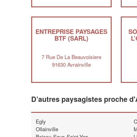
ENTREPRISE PAYSAGES
SO
BTF (SARL)
L
7 Rue De La Beauvoisiere
91630 Avrainville
D’autres paysagistes proche d'A
Egly
C
Ollainville
M
Boissy-Sous-Saint-Yon
L