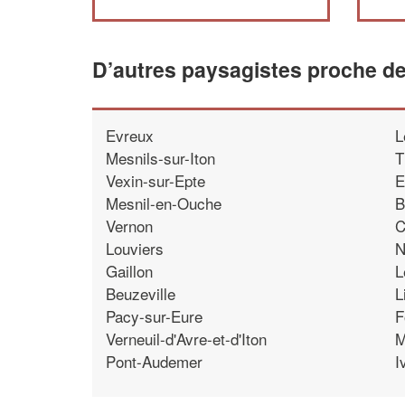
D’autres paysagistes proche de 
Evreux
L
Mesnils-sur-Iton
T
Vexin-sur-Epte
E
Mesnil-en-Ouche
B
Vernon
C
Louviers
N
Gaillon
L
Beuzeville
L
Pacy-sur-Eure
F
Verneuil-d'Avre-et-d'Iton
M
Pont-Audemer
I