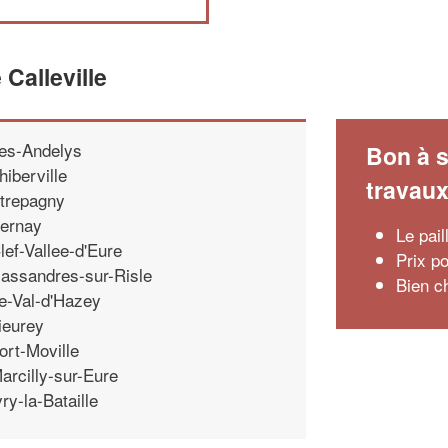
Calleville
es-Andelys
Bon à s
hiberville
travau
trepagny
ernay
Le pai
lef-Vallee-d'Eure
Prix p
assandres-sur-Risle
Bien c
e-Val-d'Hazey
ieurey
ort-Moville
arcilly-sur-Eure
vry-la-Bataille