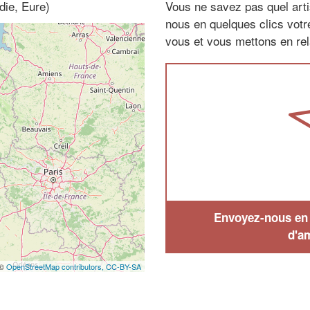
die, Eure)
Vous ne savez pas quel arti
nous en quelques clics vot
vous et vous mettons en rela
Envoyez-nous en q
d'a
 ©
OpenStreetMap contributors,
CC-BY-SA