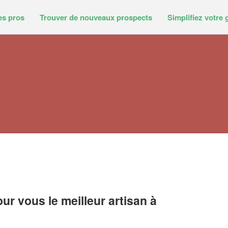
es pros
Trouver de nouveaux prospects
Simplifiez votre 
r vous le meilleur artisan à