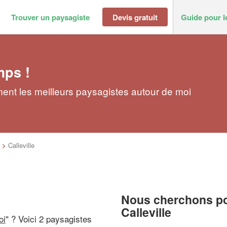
Trouver un paysagiste
Devis gratuit
Guide pour l
mps !
ment les meilleurs paysagistes autour de moi
>
Calleville
Nous cherchons pou
Calleville
oi
" ? Voici 2 paysagistes