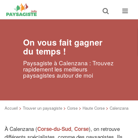
Toggle
Toggle
search
navigat
On vous fait gagner
du temps !
Paysagiste à Calenzana : Trouvez
rapidement les meilleurs
paysagistes autour de moi
Accueil
>
Trouver un paysagiste
>
Corse
>
Haute Corse
>
Calenzana
À Calenzana (
,
), on retrouve
Corse-du-Sud
Corse
différents spécialistes, comme des paysagistes. Ils