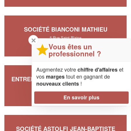
SOCIÉTÉ BIANCONI MATHIEU
5 Rue Saint Blaise
✕
20214 Calenzana
Vous êtes un
professionnel ?
Augmentez votre
et
chiffre d'affaires
vos
tout en gagnant de
marges
ENTREPRISE FADDA PIERRE-MATHIEU
!
nouveaux clients
Chemin Saint Antoine
20214 Calenzana
En savoir plus
SOCIÉTÉ ASTOLFI JEAN-BAPTISTE