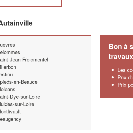
utainville
uevres
Bon à s
elommes
travau
aint-Jean-Froidmentel
illerbon
Les co
estiou
Prix d
pieds-en-Beauce
Prix p
oleans
aint-Dye-sur-Loire
uides-sur-Loire
ontlivault
eaugency