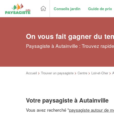
Conseils jardin
Guide de prix
On vous fait gagner du te
Paysagiste à Autainville : Trouvez rapid
Accueil
>
Trouver un paysagiste
>
Centre
>
Loir-et-Cher
>
A
Votre paysagiste à Autainville
Vous avez recherché "
paysagiste autour de m