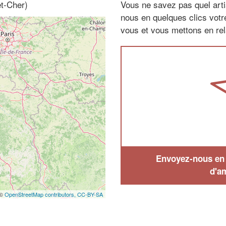
et-Cher)
Vous ne savez pas quel arti
nous en quelques clics vot
vous et vous mettons en rela
Envoyez-nous en q
d'a
 ©
OpenStreetMap contributors,
CC-BY-SA