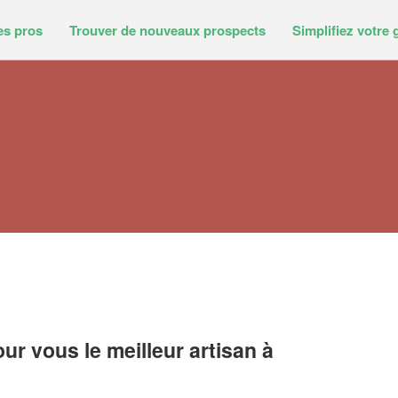
es pros
Trouver de nouveaux prospects
Simplifiez votre 
r vous le meilleur artisan à