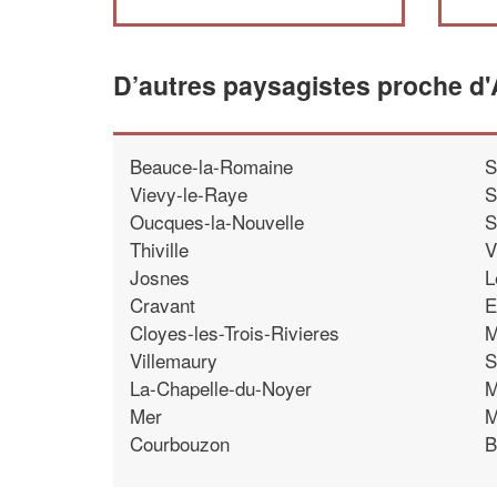
D’autres paysagistes proche d'A
Beauce-la-Romaine
S
Vievy-le-Raye
S
Oucques-la-Nouvelle
S
Thiville
V
Josnes
L
Cravant
E
Cloyes-les-Trois-Rivieres
M
Villemaury
S
La-Chapelle-du-Noyer
M
Mer
M
Courbouzon
B