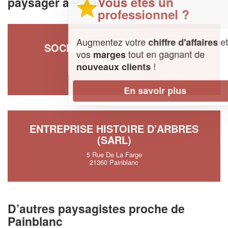
Vous êtes un
paysager à Painblanc (21360)
professionnel ?
Augmentez votre
et
chiffre d'affaires
SOCIÉTÉ LS PAYSAGE (SAS)
vos
tout en gagnant de
marges
2 Rue Du Relot
!
nouveaux clients
21360 Painblanc
En savoir plus
ENTREPRISE HISTOIRE D’ARBRES
(SARL)
5 Rue De La Farge
21360 Painblanc
D’autres paysagistes proche de
Painblanc