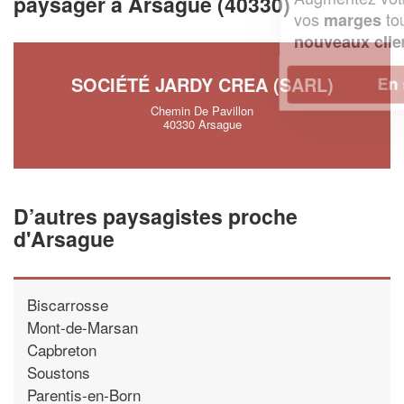
paysager à Arsague (40330)
vos
tout en gagnant de
marges
!
nouveaux clients
SOCIÉTÉ JARDY CREA (SARL)
En savoir plus
Chemin De Pavillon
40330 Arsague
D’autres paysagistes proche
d'Arsague
Biscarrosse
Mont-de-Marsan
Capbreton
Soustons
Parentis-en-Born