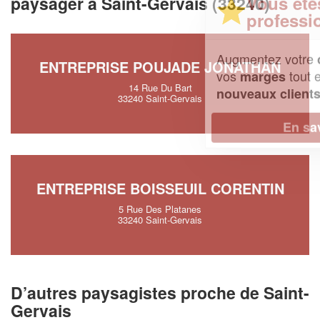
Vous êtes un
paysager à Saint-Gervais (33240)
professionnel ?
Augmentez votre
et
chiffre d'affaires
ENTREPRISE POUJADE JONATHAN
vos
tout en gagnant de
marges
14 Rue Du Bart
!
nouveaux clients
33240 Saint-Gervais
En savoir plus
ENTREPRISE BOISSEUIL CORENTIN
5 Rue Des Platanes
33240 Saint-Gervais
D’autres paysagistes proche de Saint-
Gervais