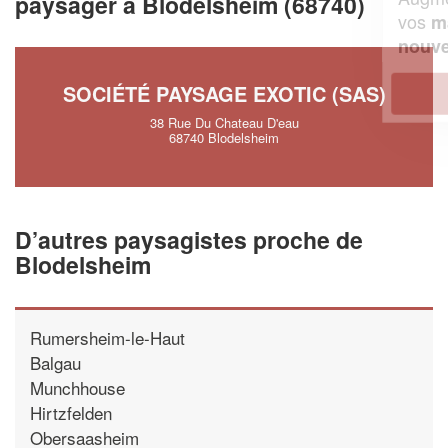
paysager à Blodelsheim (68740)
vos
tout en gagnant de
marges
!
nouveaux clients
SOCIÉTÉ PAYSAGE EXOTIC (SAS)
En savoir plus
38 Rue Du Chateau D'eau
68740 Blodelsheim
D’autres paysagistes proche de
Blodelsheim
Rumersheim-le-Haut
Balgau
Munchhouse
Hirtzfelden
Obersaasheim