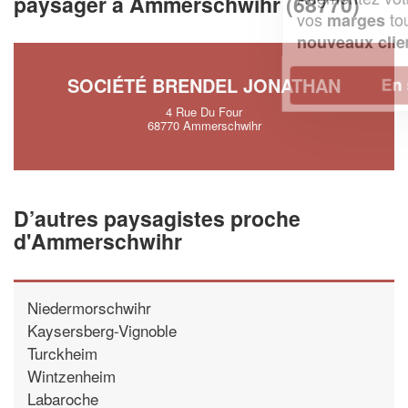
paysager à Ammerschwihr (68770)
vos
tout en gagnant de
marges
!
nouveaux clients
SOCIÉTÉ BRENDEL JONATHAN
En savoir plus
4 Rue Du Four
68770 Ammerschwihr
D’autres paysagistes proche
d'Ammerschwihr
Niedermorschwihr
Kaysersberg-Vignoble
Turckheim
Wintzenheim
Labaroche