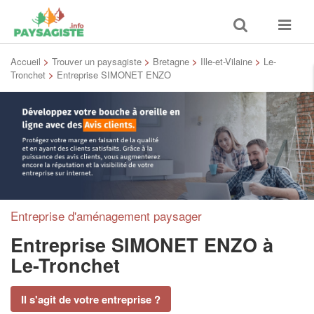
Toggle
Toggle
search
navigat
Accueil
>
Trouver un paysagiste
>
Bretagne
>
Ille-et-Vilaine
>
Le-
Tronchet
>
Entreprise SIMONET ENZO
Entreprise d'aménagement paysager
Entreprise SIMONET ENZO
à
Le-Tronchet
Il s'agit de votre entreprise ?