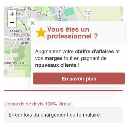
+
✕
−
Vous êtes un
professionnel ?
Augmentez votre
et
chiffre d'affaires
vos
tout en gagnant de
marges
!
nouveaux clients
Leaflet
| Map data ©
OpenStreetMap contributors,
CC-BY-SA
En savoir plus
Demande de devis 100% Gratuit
Erreur lors du chargement du formulaire