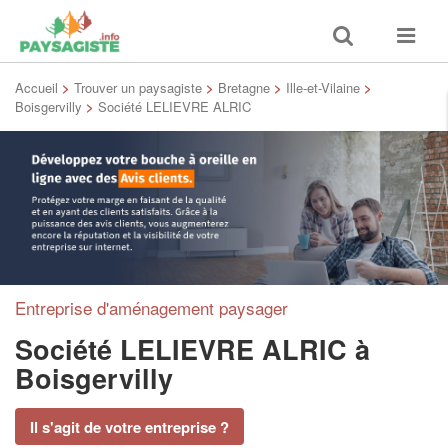
Toggle
Toggle
search
navigat
Accueil
>
Trouver un paysagiste
>
Bretagne
>
Ille-et-Vilaine
>
Boisgervilly
>
Société LELIEVRE ALRIC
Entreprise d'aménagement paysager
Société LELIEVRE ALRIC
à
Boisgervilly
Il s'agit de votre entreprise ?