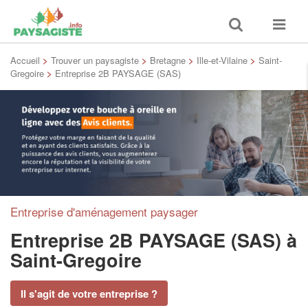
Toggle
Toggle
search
navigat
Accueil
>
Trouver un paysagiste
>
Bretagne
>
Ille-et-Vilaine
>
Saint-
Gregoire
>
Entreprise 2B PAYSAGE (SAS)
Entreprise d'aménagement paysager
Entreprise 2B PAYSAGE (SAS)
à
Saint-Gregoire
Il s'agit de votre entreprise ?