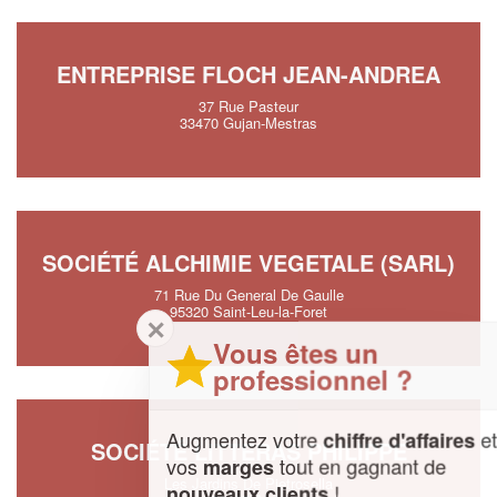
ENTREPRISE FLOCH JEAN-ANDREA
37 Rue Pasteur
33470 Gujan-Mestras
SOCIÉTÉ ALCHIMIE VEGETALE (SARL)
71 Rue Du General De Gaulle
95320 Saint-Leu-la-Foret
✕
Vous êtes un
professionnel ?
Augmentez votre
et
chiffre d'affaires
SOCIÉTÉ LITTERAS PHILIPPE
vos
tout en gagnant de
marges
Les Jardins De Pietrosella
!
nouveaux clients