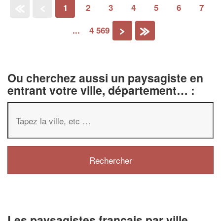
1
2
3
4
5
6
7
«
‹
...
4 569
›
»
Ou cherchez aussi un paysagiste en
entrant votre ville, département… :
Les paysagistes français par ville