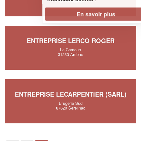
20167 Alata
En savoir plus
ENTREPRISE LERCO ROGER
Le Camoun
31230 Ambax
ENTREPRISE LECARPENTIER (SARL)
Brugerie Sud
87620 Sereilhac