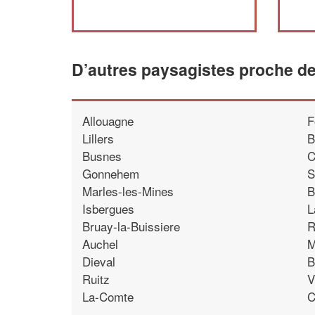
D’autres paysagistes proche 
Allouagne
F
Lillers
B
Busnes
C
Gonnehem
S
Marles-les-Mines
B
Isbergues
L
Bruay-la-Buissiere
R
Auchel
M
Dieval
B
Ruitz
V
La-Comte
C