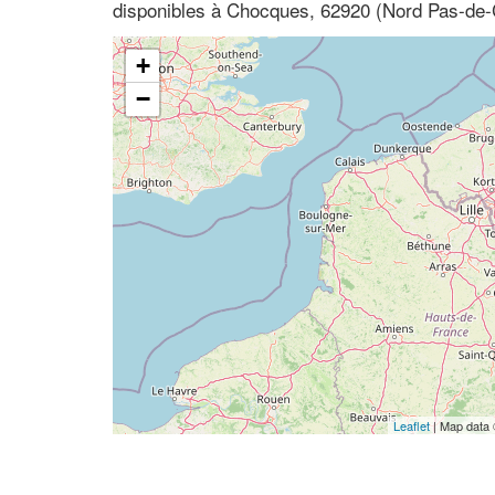
disponibles à Chocques, 62920 (Nord Pas-de-C
+
−
Leaflet
| Map data