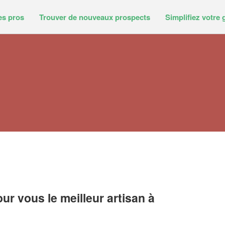
es pros
Trouver de nouveaux prospects
Simplifiez votre 
r vous le meilleur artisan à