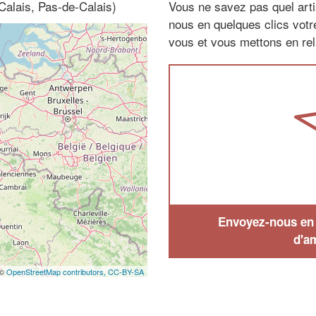
alais, Pas-de-Calais)
Vous ne savez pas quel arti
nous en quelques clics vot
vous et vous mettons en rela
Envoyez-nous en q
d'a
 ©
OpenStreetMap contributors,
CC-BY-SA