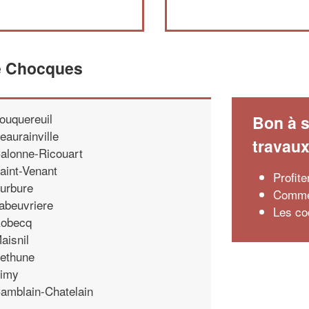
de Chocques
ouquereuil
Bon à s
eaurainville
travau
alonne-Ricouart
aint-Venant
Profite
urbure
Commen
abeuvriere
Les co
obecq
aisnil
ethune
imy
amblain-Chatelain