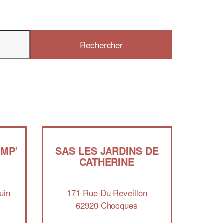
✕
Vous êtes un
professionnel ?
Augmentez votre
chiffre d'affaires
vos
tout en gagnant de
marges
!
nouveaux clients
IMP’
SAS LES JARDINS DE
En savoir plus
CATHERINE
uin
171 Rue Du Reveillon
62920 Chocques