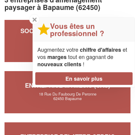
paysager à Bapaume (62450)
✕
Vous êtes un
SOCIÉTÉ ASS BAPAUME RELAIS
professionnel ?
INSERTION FORMATION
7 Rue Du General-de-gaulle
Augmentez votre
et
chiffre d'affaires
62450 Bapaume
vos
tout en gagnant de
marges
!
nouveaux clients
En savoir plus
ENTREPRISE MYMESIS (SAS)
18 Rue Du Faubourg De Peronne
62450 Bapaume