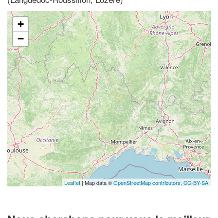
+
−
Leaflet
| Map data ©
OpenStreetMap contributors,
CC-BY-SA