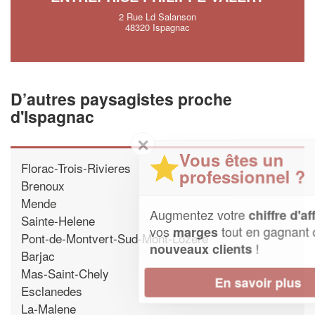
2 Rue Ld Salanson
48320 Ispagnac
D’autres paysagistes proche
d'Ispagnac
✕
Vous êtes un
Florac-Trois-Rivieres
professionnel ?
Brenoux
Mende
Augmentez votre
et
chiffre d'affaires
Sainte-Helene
vos
tout en gagnant de
marges
Pont-de-Montvert-Sud-Mont-Lozere
!
nouveaux clients
Barjac
Mas-Saint-Chely
En savoir plus
Esclanedes
La-Malene