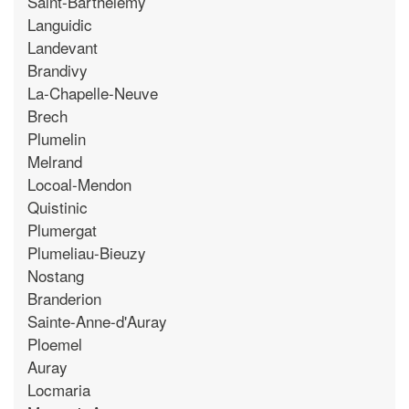
Saint-Barthelemy
Languidic
Landevant
Brandivy
La-Chapelle-Neuve
Brech
Plumelin
Melrand
Locoal-Mendon
Quistinic
Plumergat
Plumeliau-Bieuzy
Nostang
Branderion
Sainte-Anne-d'Auray
Ploemel
Auray
Locmaria