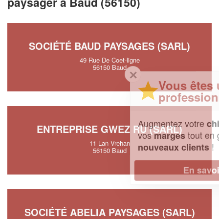
paysager à Baud (56150)
SOCIÉTÉ BAUD PAYSAGES (SARL)
49 Rue De Coet-ligne
56150 Baud
✕
Vous êtes un
professionnel ?
Augmentez votre
et
chiffre d'affaires
ENTREPRISE GWEZ RU (SARL)
vos
tout en gagnant de
marges
11 Lan Vrehan
!
nouveaux clients
56150 Baud
En savoir plus
SOCIÉTÉ ABELIA PAYSAGES (SARL)