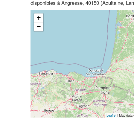
disponibles à Angresse, 40150 (Aquitaine, La
+
−
Leaflet
| Map data