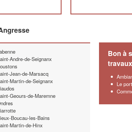
'Angresse
abenne
Bon à s
aint-Andre-de-Seignanx
travau
oustons
aint-Jean-de-Marsacq
Ambian
aint-Martin-de-Seignanx
Le por
iaudos
Commen
aint-Geours-de-Maremne
ndres
iarrotte
ieux-Boucau-les-Bains
aint-Martin-de-Hinx