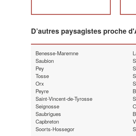
D’autres paysagistes proche d
Benesse-Maremne
L
Saubion
S
Pey
S
Tosse
S
Orx
S
Peyre
B
Saint-Vincent-de-Tyrosse
S
Seignosse
O
Saubrigues
B
Capbreton
V
Soorts-Hossegor
S