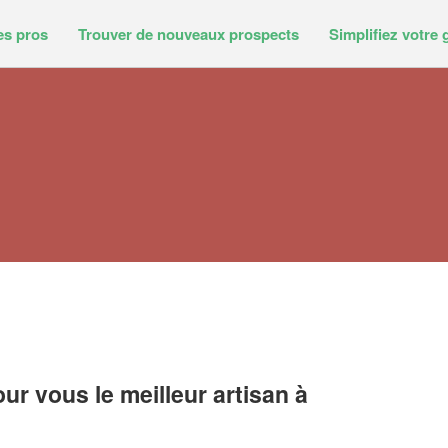
es pros
Trouver de nouveaux prospects
Simplifiez votre 
r vous le meilleur artisan à