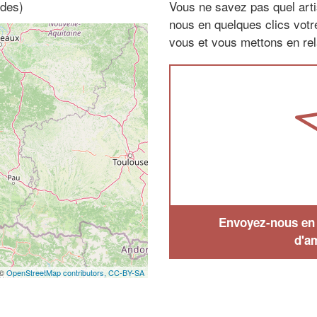
ndes)
Vous ne savez pas quel arti
nous en quelques clics vot
vous et vous mettons en rela
Envoyez-nous en q
d'a
 ©
OpenStreetMap contributors,
CC-BY-SA