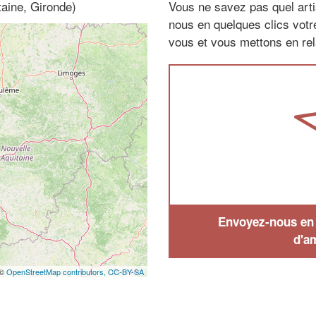
taine, Gironde)
Vous ne savez pas quel arti
nous en quelques clics vot
vous et vous mettons en rela
Envoyez-nous en q
d'a
 ©
OpenStreetMap contributors,
CC-BY-SA