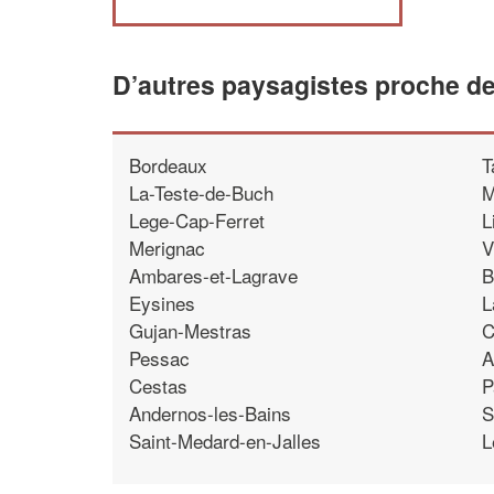
D’autres paysagistes proche d
Bordeaux
T
La-Teste-de-Buch
M
Lege-Cap-Ferret
L
Merignac
V
Ambares-et-Lagrave
B
Eysines
L
Gujan-Mestras
C
Pessac
A
Cestas
P
Andernos-les-Bains
S
Saint-Medard-en-Jalles
L