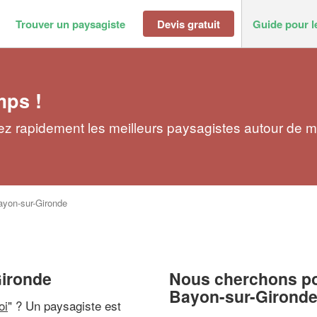
Trouver un paysagiste
Devis gratuit
Guide pour l
mps !
ez rapidement les meilleurs paysagistes autour de m
ayon-sur-Gironde
Gironde
Nous cherchons pou
Bayon-sur-Girond
oi
" ? Un paysagiste est