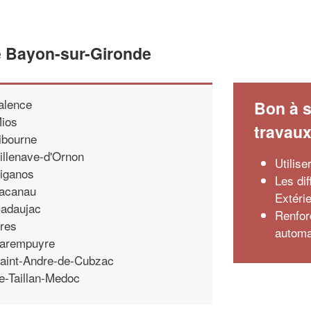
e Bayon-sur-Gironde
alence
Bon à s
ios
travau
ibourne
illenave-d'Ornon
Utilise
iganos
Les di
acanau
Extéri
adaujac
Renforc
res
automa
arempuyre
aint-Andre-de-Cubzac
e-Taillan-Medoc