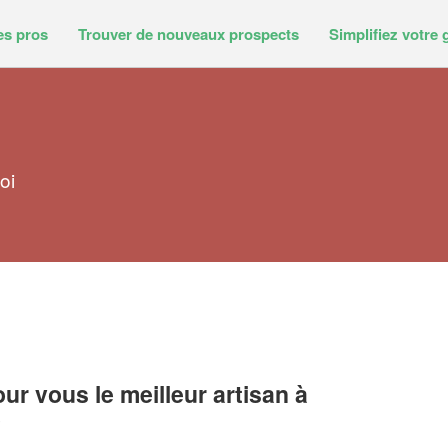
es pros
Trouver de nouveaux prospects
Simplifiez votre 
oi
r vous le meilleur artisan à
e