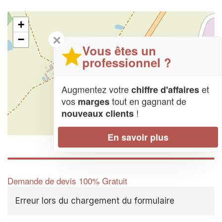
+
✕
−
Vous êtes un
professionnel ?
Augmentez votre
et
chiffre d'affaires
vos
tout en gagnant de
marges
!
nouveaux clients
Leaflet
| Map data ©
OpenStreetMap contributors,
CC-BY-SA
En savoir plus
Demande de devis 100% Gratuit
Erreur lors du chargement du formulaire