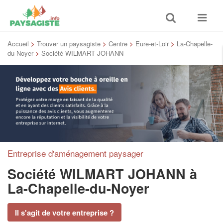
Toggle
Toggle
search
navigat
Accueil
>
Trouver un paysagiste
>
Centre
>
Eure-et-Loir
>
La-Chapelle-
du-Noyer
>
Société WILMART JOHANN
Entreprise d'aménagement paysager
Société WILMART JOHANN
à
La-Chapelle-du-Noyer
Il s'agit de votre entreprise ?