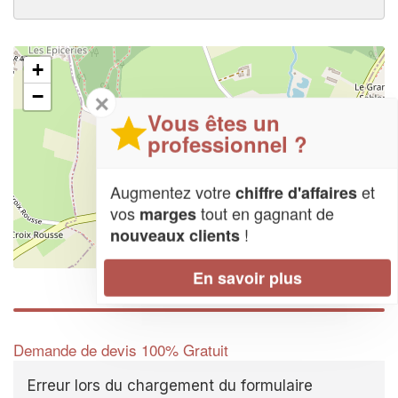
+
−
✕
Vous êtes un
professionnel ?
Augmentez votre
et
chiffre d'affaires
vos
tout en gagnant de
marges
!
nouveaux clients
Leaflet
| Map data ©
OpenStreetMap contributors,
CC-BY-SA
En savoir plus
Demande de devis 100% Gratuit
Erreur lors du chargement du formulaire