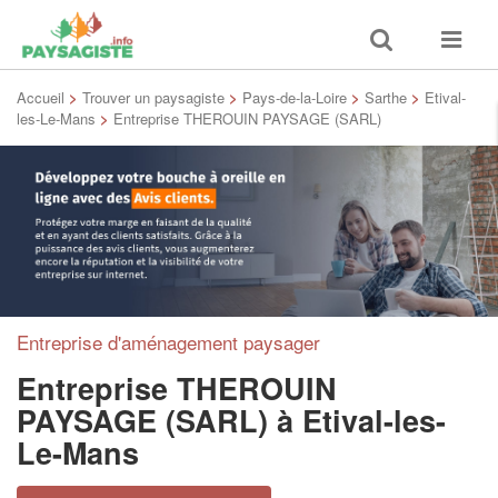
Toggle
Toggle
search
navigat
Accueil
>
Trouver un paysagiste
>
Pays-de-la-Loire
>
Sarthe
>
Etival-
les-Le-Mans
>
Entreprise THEROUIN PAYSAGE (SARL)
Entreprise d'aménagement paysager
Entreprise THEROUIN
PAYSAGE (SARL)
à Etival-les-
Le-Mans