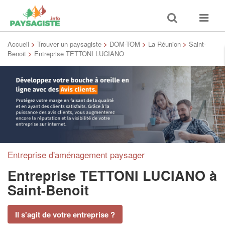
Toggle
Toggle
search
navigat
Accueil
>
Trouver un paysagiste
>
DOM-TOM
>
La Réunion
>
Saint-
Benoit
>
Entreprise TETTONI LUCIANO
Entreprise d'aménagement paysager
Entreprise TETTONI LUCIANO
à
Saint-Benoit
Il s'agit de votre entreprise ?