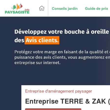
Conseils jardin
Guide de prix
Accueil
>
Trouver un paysagiste
>
Ile-de-France
>
Yvelines
Entreprise d'aménagement paysager
Entreprise TERRE & ZAK