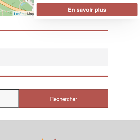
En savoir plus
Leaflet
| Map data ©
OpenStreetMap contributors,
CC-BY-SA