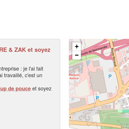
+
E & ZAK et soyez
−
eprise : je l'ai fait
i travaillé, c'est un
et soyez
oup de pouce