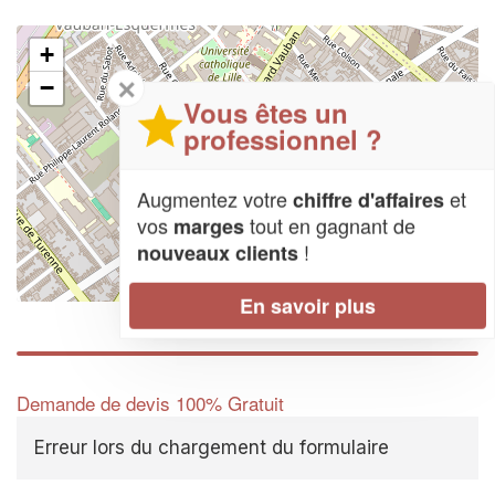
+
✕
−
Vous êtes un
professionnel ?
Augmentez votre
et
chiffre d'affaires
vos
tout en gagnant de
marges
!
nouveaux clients
Leaflet
| Map data ©
OpenStreetMap contributors,
CC-BY-SA
En savoir plus
Demande de devis 100% Gratuit
Erreur lors du chargement du formulaire