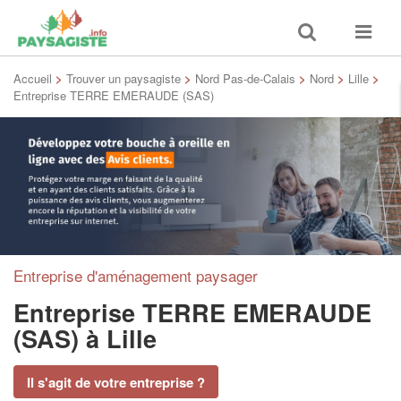
Toggle
Toggle
search
navigat
Accueil
>
Trouver un paysagiste
>
Nord Pas-de-Calais
>
Nord
>
Lille
>
Entreprise TERRE EMERAUDE (SAS)
Entreprise d'aménagement paysager
Entreprise TERRE EMERAUDE
(SAS)
à Lille
Il s'agit de votre entreprise ?