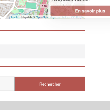
En savoir plus
Leaflet
| Map data ©
OpenStreetMap contributors,
CC-BY-SA