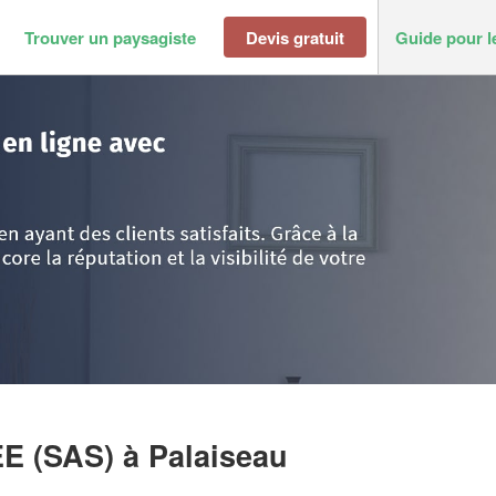
Trouver un paysagiste
Devis gratuit
Guide pour l
>
Palaiseau
>
Société TERRE & CANOPEE (SAS)
EE (SAS)
à Palaiseau