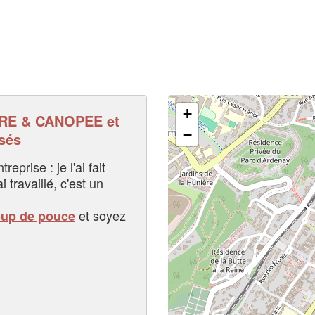
+
RE & CANOPEE et
−
sés
eprise : je l'ai fait
i travaillé, c'est un
et soyez
oup de pouce