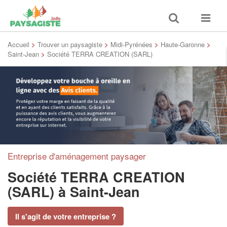
Toggle
Toggle
search
navigat
Accueil
>
Trouver un paysagiste
>
Midi-Pyrénées
>
Haute-Garonne
>
Saint-Jean
>
Société TERRA CREATION (SARL)
Entreprise d'aménagement paysager
Société TERRA CREATION
(SARL)
à Saint-Jean
Il s'agit de votre entreprise ?