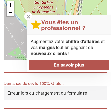
+
−
✕
Vous êtes un
professionnel ?
Augmentez votre
et
chiffre d'affaires
vos
tout en gagnant de
marges
!
nouveaux clients
Leaflet
| Map data ©
OpenStreetMap contributors,
CC-BY-SA
En savoir plus
Demande de devis 100% Gratuit
Erreur lors du chargement du formulaire