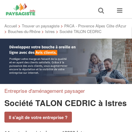
Toggle
Toggle
search
navigat
Accueil
>
Trouver un paysagiste
>
PACA - Provence Alpes Côte d'Azur
>
Bouches-du-Rhône
>
Istres
>
Société TALON CEDRIC
Entreprise d'aménagement paysager
Société TALON CEDRIC
à Istres
Il s'agit de votre entreprise ?