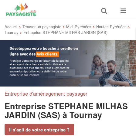
Toggle
Toggle
search
navigat
Accueil
>
Trouver un paysagiste
>
Midi-Pyrénées
>
Hautes-Pyrénées
>
Tournay
>
Entreprise STEPHANE MILHAS JARDIN (SAS)
Entreprise d'aménagement paysager
Entreprise STEPHANE MILHAS
JARDIN (SAS)
à Tournay
Il s'agit de votre entreprise ?