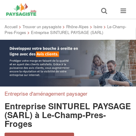
Toggle
Toggle
search
navigat
Accueil
>
Trouver un paysagiste
>
Rhône-Alpes
>
Isère
>
Le-Champ-
Pres-Froges
>
Entreprise SINTUREL PAYSAGE (SARL)
Entreprise d'aménagement paysager
Entreprise SINTUREL PAYSAGE
(SARL)
à Le-Champ-Pres-
Froges