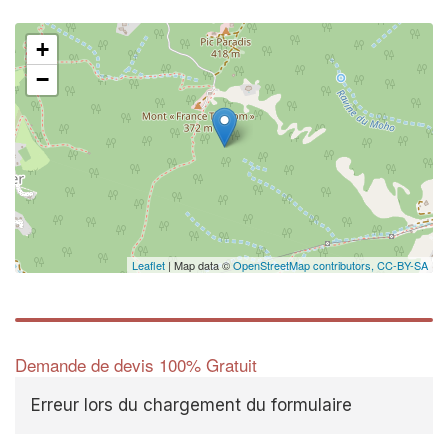
+
−
✕
Au
vo
no
Leaflet
| Map data ©
OpenStreetMap contributors,
CC-BY-SA
Demande de devis 100% Gratuit
Erreur lors du chargement du formulaire