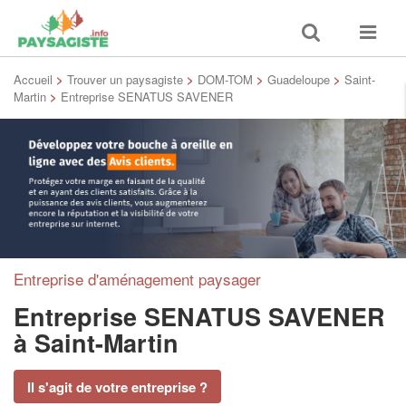
Toggle
Toggle
search
navigat
Accueil
>
Trouver un paysagiste
>
DOM-TOM
>
Guadeloupe
>
Saint-
Martin
>
Entreprise SENATUS SAVENER
Entreprise d'aménagement paysager
Entreprise SENATUS SAVENER
à Saint-Martin
Il s'agit de votre entreprise ?