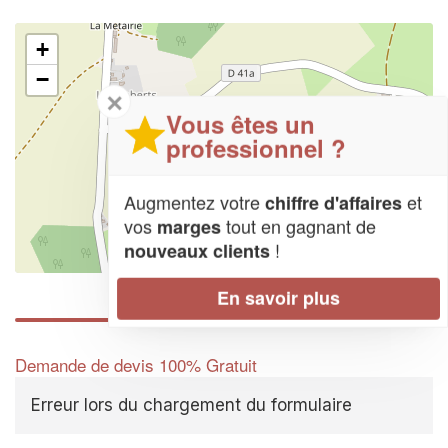
+
−
✕
Vous êtes un
professionnel ?
Augmentez votre
et
chiffre d'affaires
vos
tout en gagnant de
marges
!
nouveaux clients
Leaflet
| Map data ©
OpenStreetMap contributors,
CC-BY-SA
En savoir plus
Demande de devis 100% Gratuit
Erreur lors du chargement du formulaire