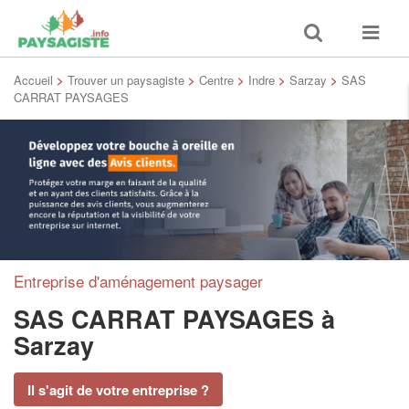
Toggle
Toggle
search
navigat
Accueil
>
Trouver un paysagiste
>
Centre
>
Indre
>
Sarzay
>
SAS
CARRAT PAYSAGES
Entreprise d'aménagement paysager
SAS CARRAT PAYSAGES
à
Sarzay
Il s'agit de votre entreprise ?