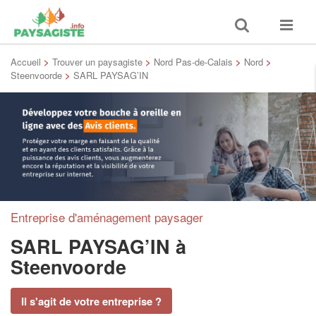
Toggle
Toggle
search
navigat
Accueil
>
Trouver un paysagiste
>
Nord Pas-de-Calais
>
Nord
>
Steenvoorde
>
SARL PAYSAG’IN
Entreprise d'aménagement paysager
SARL PAYSAG’IN
à
Steenvoorde
Il s'agit de votre entreprise ?