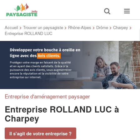
Toggle
Toggle
search
navigat
Accueil
>
Trouver un paysagiste
>
Rhône-Alpes
>
Drôme
>
Charpey
>
Entreprise ROLLAND LUC
Entreprise d'aménagement paysager
Entreprise ROLLAND LUC
à
Charpey
Il s'agit de votre entreprise ?