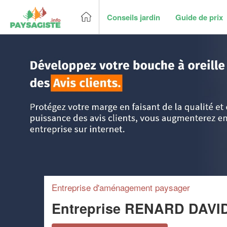
Conseils jardin
Guide de prix
Accueil
>
Trouver un paysagiste
>
Basse Normandie
>
Cal
Entreprise d'aménagement paysager
Entreprise RENARD DAVI