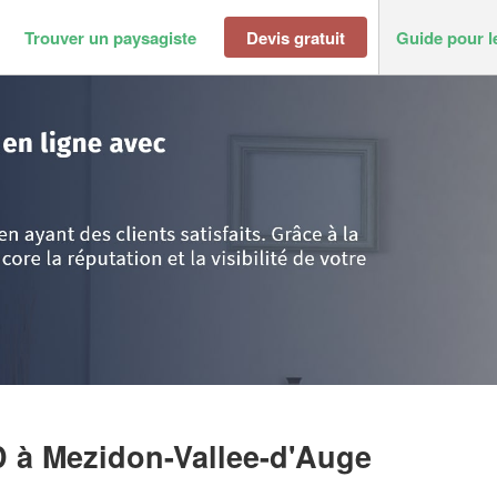
Trouver un paysagiste
Devis gratuit
Guide pour l
vados
>
Mezidon-Vallee-d'Auge
>
Entreprise RENARD DAVID
D
à Mezidon-Vallee-d'Auge