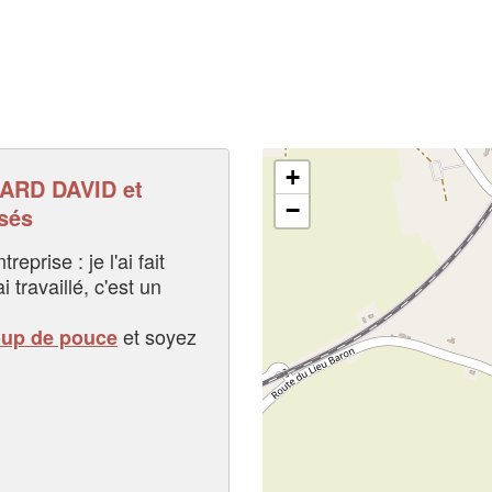
+
ARD DAVID et
−
sés
eprise : je l'ai fait
i travaillé, c'est un
et soyez
oup de pouce